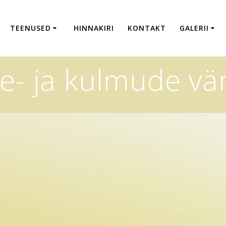
TEENUSED
HINNAKIRI
KONTAKT
GALERII
e- ja kulmude vä
ga
iga