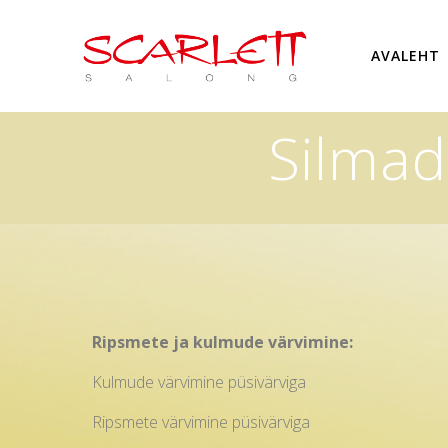
AVALEHT
Silmad
Ripsmete ja kulmude värvimine:
Kulmude värvimine püsivärvi
Ripsmete värvimine püsivärv