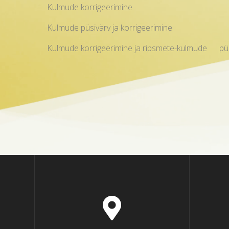
Kulmude korrigeerim
Kulmude püsivärv ja korrigeeri
Kulmude korrigeerimine ja ripsmete-kulmude p