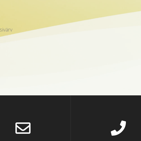
ine
mine
üsivärv