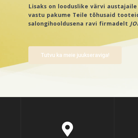
Lisaks on looduslike värvi austajail
vastu pakume Teile tõhusaid tootei
salongihooldusena ravi firmadelt
JO
Tutvu ka meie juukseraviga!