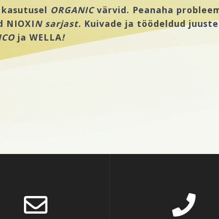
e kasutusel
ORGANIC
värvid. Peanaha probleem
d NIOXI
N sarjast.
Kuivade ja töödeldud juuste
ICO
ja WELLA
!