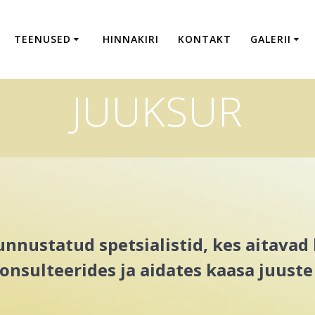
TEENUSED
HINNAKIRI
KONTAKT
GALERII
JUUKSUR
nustatud spetsialistid, kes aitavad l
konsulteerides ja aidates kaasa juuste