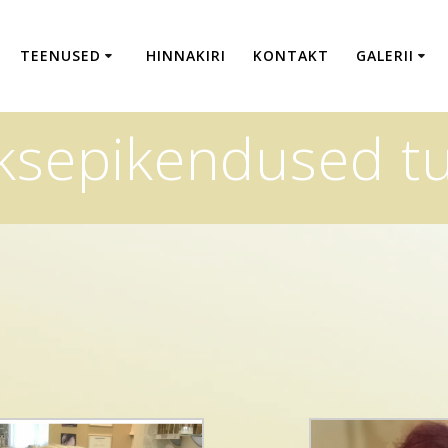
TEENUSED
HINNAKIRI
KONTAKT
GALERII
ksepikendused t