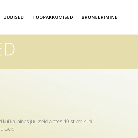
UUDISED
TÖÖPAKKUMISED
BRONEERIMINE
ED
 kui ka laines juukseid alates 40-st cm kuni
 oma juukseid.