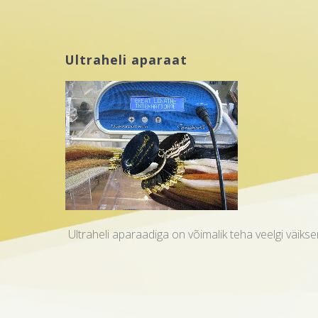
Ultraheli aparaat
Ultraheli aparaadiga on võimalik teha veelgi väiksem