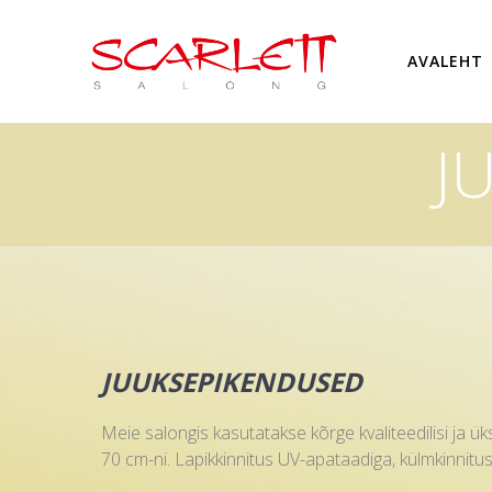
AVALEHT
J
JUUKSEPIKENDUSED
Meie salongis kasutatakse kõrge kvaliteedilisi ja ü
70 cm-ni. Lapikkinnitus UV-apataadiga, külmkinnitu