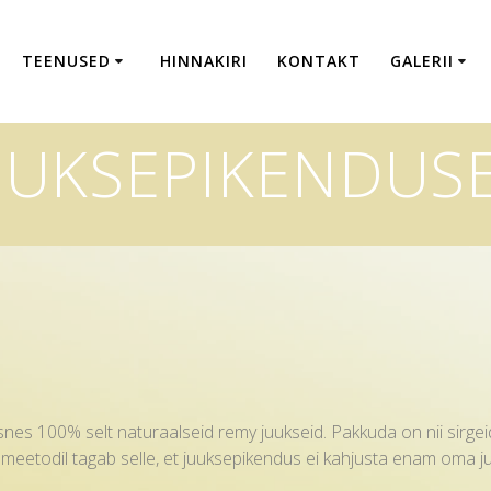
TEENUSED
HINNAKIRI
KONTAKT
GALERII
UUKSEPIKENDUS
ksnes 100% selt naturaalseid remy juukseid. Pakkuda on nii sirgeid
smeetodil tagab selle, et juuksepikendus
ei kahjusta
enam