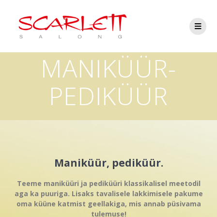
MANIKÜÜR-
PEDIKÜÜR
Maniküür, pediküür.
Teeme maniküüri ja pediküüri klassikalisel meetodil
aga ka puuriga. Lisaks tavalisele
lakkimisele pakume
oma küüne katmist geellakiga, mis annab püsivama
tulemuse!